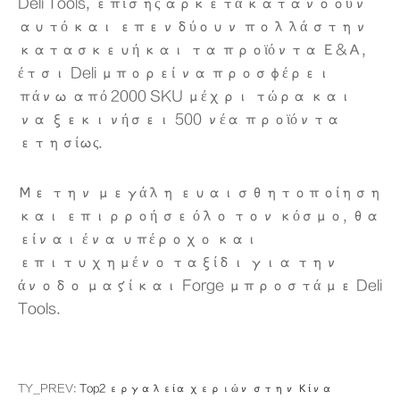
Deli Tools, επίσης αρκετά κατανοούν
αυτό και επενδύουν πολλά στην
κατασκευή και τα προϊόντα Ε&Α,
έτσι Deli μπορεί να προσφέρει
πάνω από 2000 SKU μέχρι τώρα και
να ξεκινήσει 500 νέα προϊόντα
ετησίως.
Με την μεγάλη ευαισθητοποίηση
και επιρροή σε όλο τον κόσμο, θα
είναι ένα υπέροχο και
επιτυχημένο ταξίδι για την
άνοδο μαζί και Forge μπροστά με Deli
Tools.
TY_PREV:
Top2 εργαλεία χεριών στην Κίνα