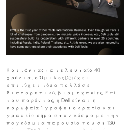
Κοιτώντας τα τελευταία 40
χρόνια, ο Όμιλος Deli έχει
επιτύχει τόσα πολλά σε
διαφορετικές βιομηχανίες. Επί
του παρόντος, η Deli είναι η
κορυφαία 1 γραφειοκρατία και
γραφείο σήμα στον κόσμο με την
παγκόσμια παρουσία του σε 130