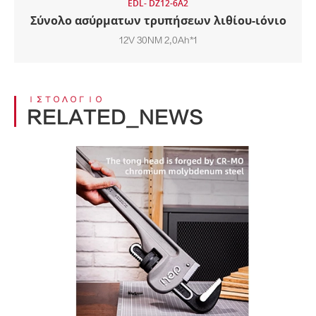
EDL- DZ12-6A2
Σύνολο ασύρματων τρυπήσεων λιθίου-ιόνιο
12V 30NM 2,0Ah*1
ΙΣΤΟΛΌΓΙΟ
RELATED_NEWS