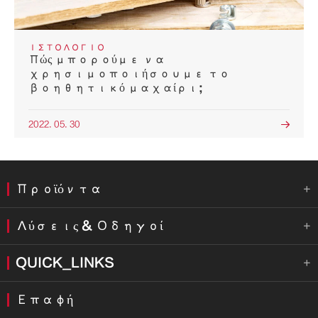
ΙΣΤΟΛΌΓΙΟ
Πώς μπορούμε να
χρησιμοποιήσουμε το
βοηθητικό μαχαίρι;
2022. 05. 30

Προϊόντα

Λύσεις & Οδηγοί

QUICK_LINKS

Επαφή