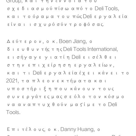
Group, και την έννοια του
σχεδιασμού πίσω από το Deli Tools,
και το όραμα του πώς Deli εργαλεία
είναι ισχυρό σύντροφό σας.
Δεύτερον, ο κ. Boen Jiang, ο
διευθυντής της Deli Tools International,
εισήγαγε γιατί η Deli εισέλθει
στην επιχείρηση εργαλείων,
και τι Deli εργαλεία έχει κάνει το
2021, τα πλεονεκτήματα και
υποστήριξη που κάνουν τους
συνεργάτες μας σε όλο τον κόσμο
να αναπτυχθούν μαζί με το Deli
Tools.
Επιτέλους, ο κ. Danny Huang, ο