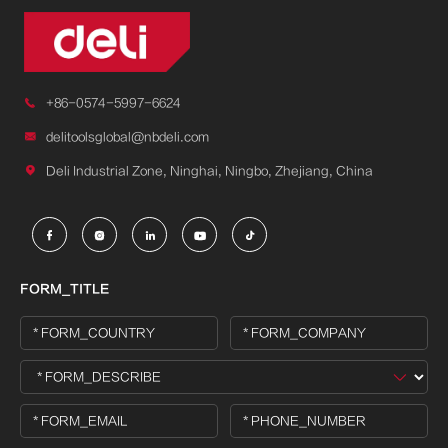

+86-0574-5997-6624

delitoolsglobal@nbdeli.com

Deli Industrial Zone, Ninghai, Ningbo, Zhejiang, China





FORM_TITLE