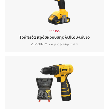
EDC150.
Τράπεζα πρόσκρουσης λιθίου-ιόνιο
20V 50N.m χωρίς βούρτσα