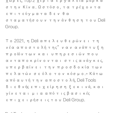
χώρες, Top 2 χέρια εργαλεία μάρκα
στην Κίνα. Ωστόσο, τα τρέχοντα
επιτεύγματα δεν θα
σταματήσουν την άνθηση του Deli
Group.
Το 2021, η Deli απελευθερώνει τη
νέα αποστολή της”ναν ανάπτυξη
προϊόντων και υπηρεσιών που
ανταποκρίνονται στις ανάγκες,
υπερβαίνει την προσδοκία των
πελατών σε όλο τον κόσμο.» Κάτω
από αυτή την αποστολή, Deli Tools
διεθνής επιχείρηση ξεκινά, και
γίνεται μια από τις βασικές
επιχειρήσεις του Deli Group.