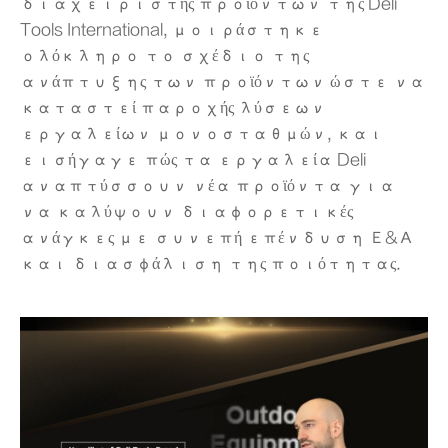
διαχειριστής προϊόντων της Deli
Tools International, μοιράστηκε
ολόκληρο το σχέδιο της
ανάπτυξης των προϊόντων ώστε να
καταστεί παροχής λύσεων
εργαλείων μονοσταθμών, και
εισήγαγε πώς τα εργαλεία Deli
αναπτύσσουν νέα προϊόντα για
να καλύψουν διαφορετικές
ανάγκες με συνεπή επένδυση Ε&Α
και διασφάλιση της ποιότητας.