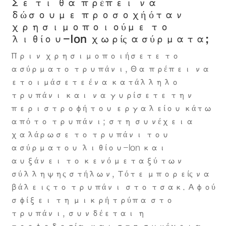
Σε τι θα πρέπει να
δώσουμε προσοχή όταν
χρησιμοποιούμε το
λιθίου-Ion χωρίς ασύρματα;
Πριν χρησιμοποιήσετε το
ασύρματο τρυπάνι, Θα πρέπει να
ετοιμάσετε ένα κατάλληλο
τρυπάνι και να γυρίσετε την
περιστροφή του εργαλείου κάτω
από το τρυπάνι; στη συνέχεια
χαλάρωσε το τρυπάνι του
ασύρματου λιθίου-lon και
αυξάνει το κενό μεταξύ των
σύλληψης στήλων, Τότε μπορείς να
βάλεις το τρυπάνι στο τσακ. Αφού
σφίξει τη μικρή τρύπα στο
τρυπάνι, συνδέεται η