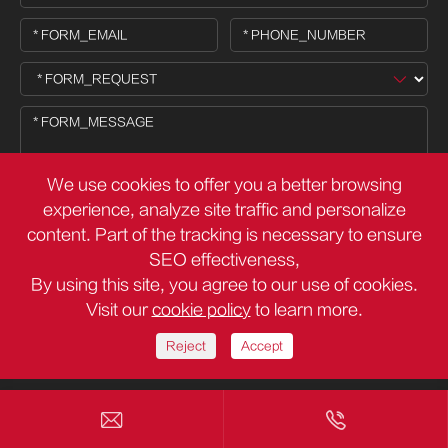
We use cookies to offer you a better browsing
experience, analyze site traffic and personalize
content. Part of the tracking is necessary to ensure

SEO effectiveness,
By using this site, you agree to our use of cookies.
Visit our
cookie policy
to learn more.
FOOTER_COPY ©
Deli Group Co.,Ltd.
TY_ALL_RESERVED
Χώρος ιστοσελίδας
Πολιτική απορρήτου
Reject
Accept

