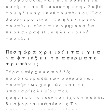
τροφοδοσία, και στη συνέχεια
πατήστε το διακόπτη στην λαβή
του ηλεκτρικού τρυπάνιου. Όσο
βαρύτερο είναι το ηλεκτρικό
τρυπάνι, τόσο πιο γρήγορα θα
περιστραφεί το ηλεκτρικό
τρυπάνι.
Πόση ώρα χρειάζεται για
να φτιάξει το ασύρματο
τρυπάνι;
Τώρα υπάρχουν πολλές
προδιαγραφές των ασύρματων
τρυπήσεων χεριών, και οι
μπαταρίες λιθίου που
χρησιμοποιούνται έχουν πολλές
διαφορετικές τάσεις. Το