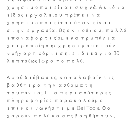
χρησιμοποιείται συχνά. Αυτό το
είδος εργαλείου πρέπει να
χρησιμοποιείται όταν είναι
στην εργασία. Ως εκ τούτου, πολλά
επαναφορτιζόμενα τρυπάνια
χειροποίησης χρησιμοποιούν
γρήγορη φόρτιση, ειδικά για 30
λεπτά έως 1 ώρα το πολύ.
Αφού διάβασες, καταλαβαίνεις
βαθύτερα την ασύρματη
τρυπάνια; Για περισσότερες
πληροφορίες, παρακαλούμε
επικοινωνήστε με Deli Tools. Θα
χαρούν πολύ να σας βοηθήσουν.