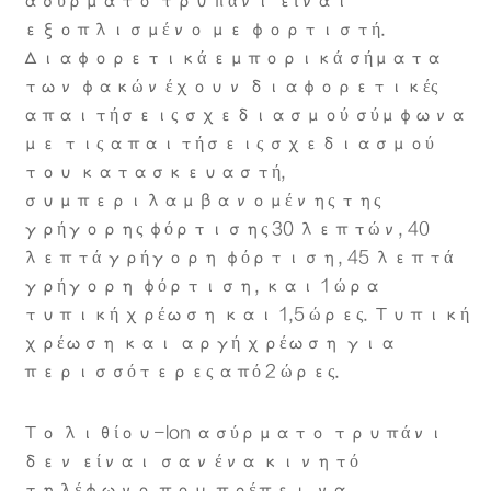
ασύρματο τρυπάνι είναι
εξοπλισμένο με φορτιστή.
Διαφορετικά εμπορικά σήματα
των φακών έχουν διαφορετικές
απαιτήσεις σχεδιασμού σύμφωνα
με τις απαιτήσεις σχεδιασμού
του κατασκευαστή,
συμπεριλαμβανομένης της
γρήγορης φόρτισης 30 λεπτών, 40
λεπτά γρήγορη φόρτιση, 45 λεπτά
γρήγορη φόρτιση, και 1 ώρα
τυπική χρέωση και 1,5 ώρες. Τυπική
χρέωση και αργή χρέωση για
περισσότερες από 2 ώρες.
Το λιθίου-lon ασύρματο τρυπάνι
δεν είναι σαν ένα κινητό
τηλέφωνο που πρέπει να