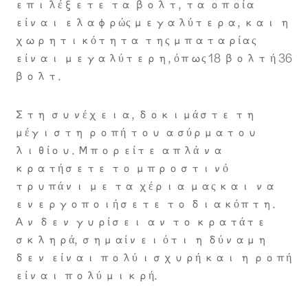
επιλέξετε τα βολτ, τα οποία
είναι ελαφρώς μεγαλύτερα, και η
χωρητικότητα της μπαταρίας
είναι μεγαλύτερη, όπως 18 βολτ ή 36
βολτ.
Στη συνέχεια, δοκιμάστε τη
μέγιστη ροπή του ασύρματου
λιθίου. Μπορείτε απλά να
κρατήσετε το μπροστινό
τρυπάνι με τα χέρια μας και να
ενεργοποιήσετε το διακόπτη.
Αν δεν γυρίσει αν το κρατάτε
σκληρά, σημαίνει ότι η δύναμη
δεν είναι πολύ ισχυρή και η ροπή
είναι πολύ μικρή.