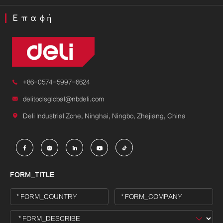
Επαφή

+86-0574-5997-6624

delitoolsglobal@nbdeli.com

Deli Industrial Zone, Ninghai, Ningbo, Zhejiang, China





FORM_TITLE