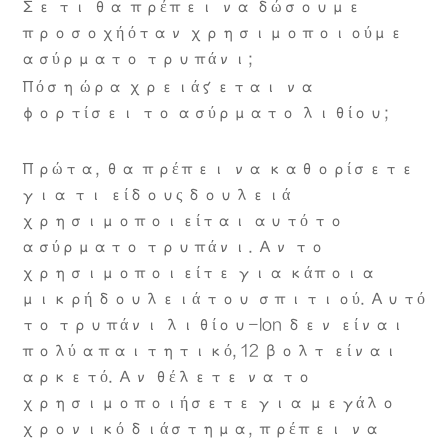
Σε τι θα πρέπει να δώσουμε
προσοχή όταν χρησιμοποιούμε
ασύρματο τρυπάνι;
Πόση ώρα χρειάζεται να
φορτίσει το ασύρματο λιθίου;
Πρώτα, θα πρέπει να καθορίσετε
για τι είδους δουλειά
χρησιμοποιείται αυτό το
ασύρματο τρυπάνι. Αν το
χρησιμοποιείτε για κάποια
μικρή δουλειά του σπιτιού. Αυτό
το τρυπάνι λιθίου-lon δεν είναι
πολύ απαιτητικό, 12 βολτ είναι
αρκετό. Αν θέλετε να το
χρησιμοποιήσετε για μεγάλο
χρονικό διάστημα, πρέπει να