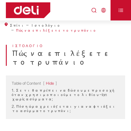



Σπίτι
Ιστολόγιο
Πώς να επιλέξετε το τρυπάνιο
ΙΣΤΟΛΌΓΙΟ
Πώς να επιλέξετε
το τρυπάνιο
Table of Content
[
Hide
]
1. Σε τι θα πρέπει να δώσουμε προσοχή
όταν χρησιμοποιούμε το λιθίου-Ion
χωρίς ασύρματα;
2. Πόση ώρα χρειάζεται για να φτιάξει
το ασύρματο τρυπάνι;