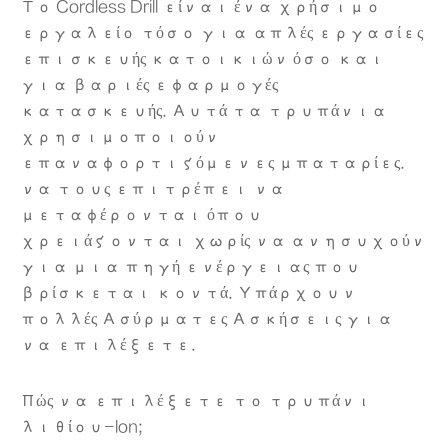
Το Cordless Drill είναι ένα χρήσιμο
εργαλείο τόσο για απλές εργασίες
επισκευής κατοικιών όσο και
για βαριές εφαρμογές
κατασκευής. Αυτά τα τρυπάνια
χρησιμοποιούν
επαναφορτιζόμενες μπαταρίες.
να τους επιτρέπει να
μεταφέρονται όπου
χρειάζονται χωρίς να ανησυχούν
για μια πηγή ενέργειας που
βρίσκεται κοντά. Υπάρχουν
πολλές Ασύρματες Ασκήσεις για
να επιλέξετε.
Πώς να επιλέξετε το τρυπάνι
λιθίου-lon;