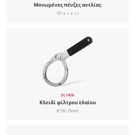
Μονωμένες πένζες αντλίας
10 ίντσες
DL7408
Κλειδί φίλτρου ελαίου
8" 55-75mm