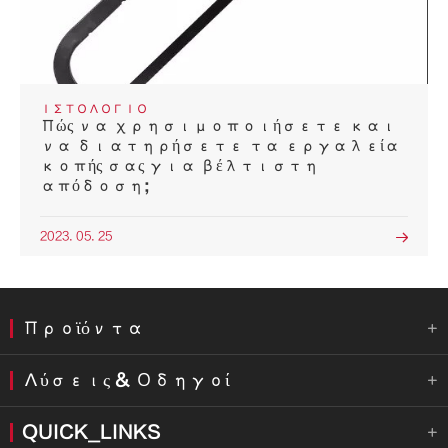
ΙΣΤΟΛΌΓΙΟ
Πώς να χρησιμοποιήσετε και
να διατηρήσετε τα εργαλεία
κοπής σας για βέλτιστη
απόδοση;
2023. 05. 25

Προϊόντα

Λύσεις & Οδηγοί

QUICK_LINKS
