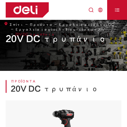



Σπίτι
Προϊόντα
Εργαλεία ρεύματος DC
Εργαλεία ισχύος λιθίου-ιόντων 20V
20V DC τρυπάνιο
20V DC τρυπάνιο
ΠΡΟΪΌΝΤΑ
20V DC τρυπάνιο