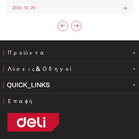
2024. 10. 29



Προϊόντα

Λύσεις & Οδηγοί

QUICK_LINKS

Επαφή