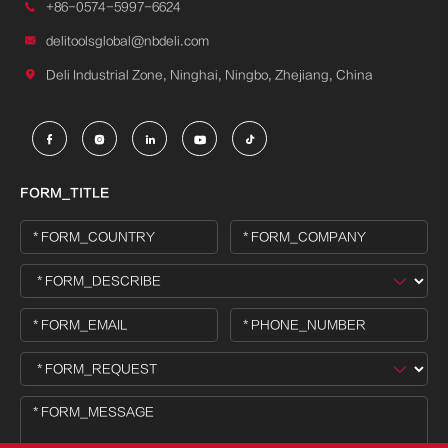

+86-0574-5997-6624

delitoolsglobal@nbdeli.com

Deli Industrial Zone, Ninghai, Ningbo, Zhejiang, China





FORM_TITLE