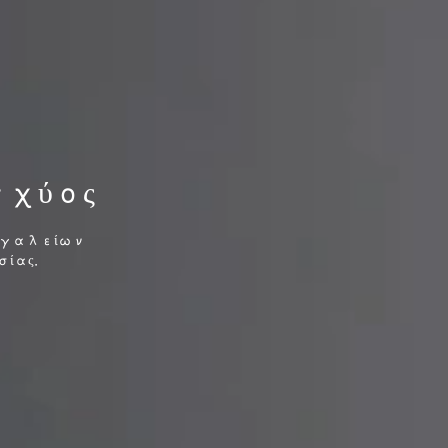
χύος
γαλείων
ίας.