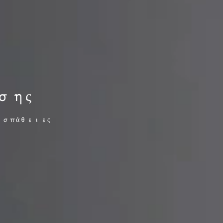
σης
οσπάθειες