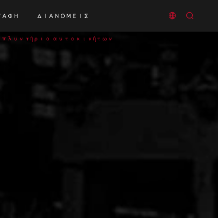


ΠΑΦΉ
ΔΙΑΝΟΜΕΊΣ
 / πλυντήριο αυτοκινήτων