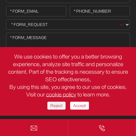
We use cookies to offer you a better browsing
experience, analyze site traffic and personalize
content. Part of the tracking is necessary to ensure

SEO effectiveness,
By using this site, you agree to our use of cookies.
Visit our
cookie policy
to learn more.
FOOTER_COPY ©
Deli Group Co.,Ltd.
TY_ALL_RESERVED
Χώρος ιστοσελίδας
Πολιτική απορρήτου
Reject
Accept

