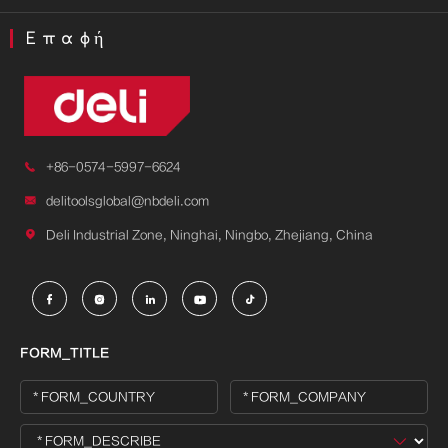
Επαφή

+86-0574-5997-6624

delitoolsglobal@nbdeli.com

Deli Industrial Zone, Ninghai, Ningbo, Zhejiang, China





FORM_TITLE