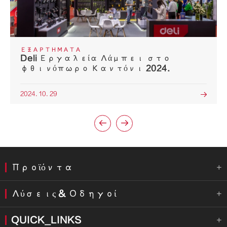
ΕΞΑΡΤΉΜΑΤΑ
Deli Εργαλεία Λάμπει στο
φθινόπωρο Καντόνι 2024.
2024. 10. 29



Προϊόντα

Λύσεις & Οδηγοί

QUICK_LINKS
