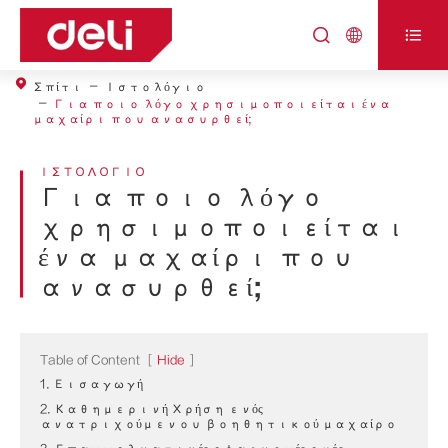



Σπίτι
Ιστολόγιο
Για ποιο λόγο χρησιμοποιείται ένα
μαχαίρι που ανασυρθεί;
ΙΣΤΟΛΌΓΙΟ
Για ποιο λόγο
χρησιμοποιείται
ένα μαχαίρι που
ανασυρθεί;
Table of Content
[
Hide
]
1. Εισαγωγή
2. Καθημερινή Χρήση ενός
ανατριχούμενου βοηθητικού μαχαίρο