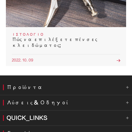
ΙΣΤΟΛΌΓΙΟ
Πώς να επιλέξετε πένσες
κλειδώματος;
2022. 10. 09

Προϊόντα

Λύσεις & Οδηγοί

QUICK_LINKS
