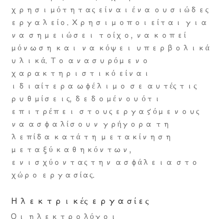
χρησιμότητας είναι ένα ουσιώδες
εργαλείο. Χρησιμοποιείται για
να σημειώσει τοίχο, να κοπεί
μόνωση και να κόψει υπερβολικά
υλικά. Το ανασυρόμενο
χαρακτηριστικό είναι
ιδιαίτερα ωφέλιμο σε αυτές τις
ρυθμίσεις, δεδομένου ότι
επιτρέπει στους εργαζόμενους
να ασφαλίσουν γρήγορα τη
λεπίδα κατά τη μετακίνηση
μεταξύ καθηκόντων,
ενισχύοντας την ασφάλεια στο
χώρο εργασίας.
Ηλεκτρικές εργασίες
Οι ηλεκτρολόγοι