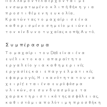
Πολλά μοντέλα έρχονται με
ενσωματωμένο κλιπ ή θήκη για
προστιθέμενη ευκολία.
Κρατώντας το μαχαίρι σε ένα
καθορισμένο σημείο μειώνει
τον κίνδυνο τυχαίας κοπής Αυτό.
Συμπέρασμα
Το μαχαίρι του Deli είναι ένα
ευέλικτο και απαραίτητο
εργαλείο για καθημερινές
εργασίες και επαγγελματικές
εφαρμογές. Η ικανότητα του να
χειρίζεται ένα ευρύ φάσμα
υλικών, σε συνδυασμό με τα
χαρακτηριστικά της ασφάλειας,
καθιστά μια πολύτιμη προσθήκη