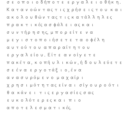
σε οποιοδήποτε εργαλειοθήκη.
Κατανοώντας τις χρήσεις του και
ακολουθώντας τις κατάλληλες
πρακτικές ασφάλειας και
συντήρησης, μπορείτε να
μεγιστοποιήσετε τα οφέλη
αυτού του απαραίτητου
εργαλείου. Είτε ανοίγετε
πακέτα, κοπή υλικών, ή δουλεύετε
σε ένα εργοτάξιο, ένα
ανασυρόμενο μαχαίρι
χρησιμότητας είναι σίγουρο ότι
θα κάνει τις εργασίες σας
ευκολότερες και πιο
αποτελεσματικές.