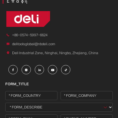
Επαφή

+86-0574-5997-6624

delitoolsglobal@nbdeli.com

Deli Industrial Zone, Ninghai, Ningbo, Zhejiang, China





FORM_TITLE