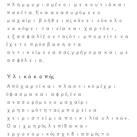
πλημμυρισμένοι με κουτιά και
πακέτα. Ένα ανασυρόμενο
μαχαίρι βοήθειας κάνει εύκολο
να κόψει ταινία και χαρτόνι,
εξασφαλίζοντας ότι μπορείτε να
έχετε πρόσβαση στα
αντικείμενα σας γρήγορα και με
ασφάλεια.
Υλικά κοπής
Από χαρτί και πλαστικό μέχρι
ύφασμα και αφρό, ένα
ανασυρόμενο μαχαίρι
χρησιμότητας μπορεί να
χειριστεί μια ποικιλία υλικών.
Ο αιχμηρός λεπίδα και
εργονομικός σχεδιασμός το