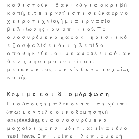
καθιστούν ιδανικό για ακριβή
κοπή, είτε εργάζεστε σε ένα έργο
χειροτεχνίας ή μια εργασία
βελτίωσης του σπιτιού. Το
ανασυρόμενο χαρακτηριστικό
εξασφαλίζει ότι η λεπίδα
αποθηκεύεται με ασφάλεια όταν
δεν χρησιμοποιείται,
μειώνοντας τον κίνδυνο τυχαίας
κοπής.
Κόψιμο και διαμόρφωση
Για όσους εμπλέκονται σε χόμπι
όπως μοντέλο οικοδόμησης ή
scrapbooking, ένα ανασυρόμενο
μαχαίρι χρησιμότητας είναι ένα
must-have. Επιτρέπει λεπτομερή