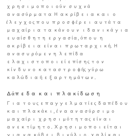
χρησιμοποιούν συχνά
ανασύρματα Η ακρίβεια και ο
έλεγχος που προσφέρει αυτά τα
μαχαίρια τα κάνουν ιδανικά για
ευαίσθητη εργασία, όπου η
ακρίβεια είναι πρωταρχική. Η
ανασυρόμενη λεπίδα
ελαχιστοποιεί επίσης τον
κίνδυνο καταστροφής γύρω
καλώδια ή εξαρτημάτων.
Δάπεδα και πλακίδωση
Για τους επαγγελματίες δαπέδου
και πλακάκι, ένα ανασύρσιμο
μαχαίρι χρησιμότητας είναι
ανεκτίμητο. Χρησιμοποιείται
για να κόβει βινύλιο, χαλί και