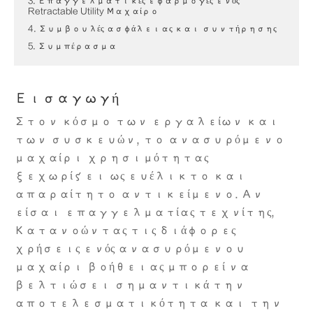
3. Επαγγελματικές εφαρμογές ενός
Retractable Utility Μαχαίρο
4. Συμβουλές ασφάλειας και συντήρησης
5. Συμπέρασμα
Εισαγωγή
Στον κόσμο των εργαλείων και
των συσκευών, το ανασυρόμενο
μαχαίρι χρησιμότητας
ξεχωρίζει ως ευέλικτο και
απαραίτητο αντικείμενο. Αν
είσαι επαγγελματίας τεχνίτης,
Κατανοώντας τις διάφορες
χρήσεις ενός ανασυρόμενου
μαχαίρι βοήθειας μπορεί να
βελτιώσει σημαντικά την
αποτελεσματικότητα και την