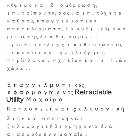
κόψιμο και διαμόρφωση,
επιτρέποντάς σας να επιτύχετε
καθαρά, επαγγελματικά
αποτελέσματα. Το ρυθμιζόμενο
μήκος της λεπίδας παρέχει
πρόσθετο έλεγχο, καθιστώντας
ευκολότερη την πλοήγηση
περίπλοκων σχεδίων και στενών
χώρων.
Επαγγελματικές
εφαρμογές ενός Retractable
Utility Μαχαίρο
Κατασκευή και ξυλουργική
Στην κατασκευή και
ξυλουργική βιομηχανία, ένα
ανασυρόμενο μαχαίρι