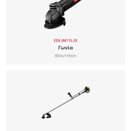
EDE-JM115-2E
Γωνία
890w115mm