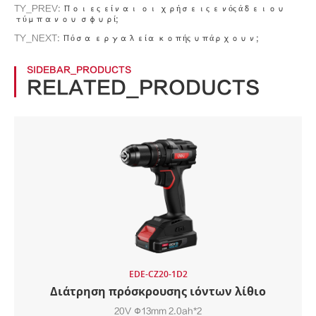
TY_PREV:
Ποιες είναι οι χρήσεις ενός άδειου
τύμπανου σφυρί;
TY_NEXT:
Πόσα εργαλεία κοπής υπάρχουν;
SIDEBAR_PRODUCTS
RELATED_PRODUCTS
EDE-CZ20-1D2
Διάτρηση πρόσκρουσης ιόντων λίθιο
20V Φ13mm 2.0ah*2