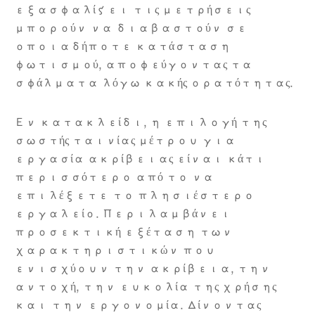
εξασφαλίζει τις μετρήσεις
μπορούν να διαβαστούν σε
οποιαδήποτε κατάσταση
φωτισμού, αποφεύγοντας τα
σφάλματα λόγω κακής ορατότητας.
Εν κατακλείδι, η επιλογή της
σωστής ταινίας μέτρου για
εργασία ακρίβειας είναι κάτι
περισσότερο από το να
επιλέξετε το πλησιέστερο
εργαλείο. Περιλαμβάνει
προσεκτική εξέταση των
χαρακτηριστικών που
ενισχύουν την ακρίβεια, την
αντοχή, την ευκολία της χρήσης
και την εργονομία. Δίνοντας