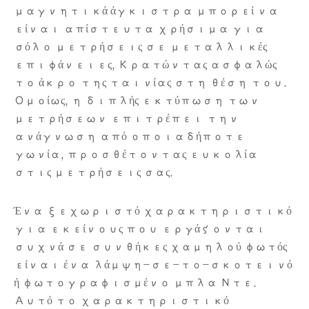
μαγνητικά άγκιστρα μπορεί να
είναι απίστευτα χρήσιμα για
σόλο μετρήσεις σε μεταλλικές
επιφάνειες, Κρατώντας ασφαλώς
το άκρο της ταινίας στη θέση του.
Ομοίως, η διπλής εκτύπωση των
μετρήσεων επιτρέπει την
ανάγνωση από οποιαδήποτε
γωνία, προσθέτοντας ευκολία
στις μετρήσεις σας.
Ένα ξεχωριστό χαρακτηριστικό
για εκείνους που εργάζονται
συχνά σε συνθήκες χαμηλού φωτός
είναι ένα λάμψη-σε-το-σκοτεινό
ή φωτογραφισμένο μπλα Ντε.
Αυτό το χαρακτηριστικό