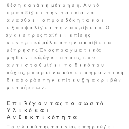
θέση κατά τη μέτρηση. Αυτό
εμποδίζει την ταινία να
ανασύρει απροσδόκητα και
εξασφαλίζει την ακρίβεια. Ο
άγκιστρος παίζει επίσης
κεντρικό ρόλο στην ακρίβεια
μέτρησης. Ένας πραγματικός
μηδενικός άγκιστρος, που
αντισταθμίζει το δικό του
πάχος, μπορεί να κάνει σημαντική
διαφορά στην επίτευξη ακριβών
μετρήσεων.
Επιλέγοντας το σωστό
Υλικό και
Ανθεκτικότητα
Το υλικό της ταινίας επηρεάζει