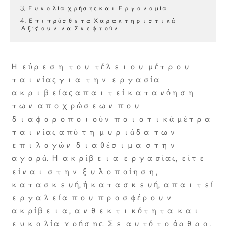
3. Ευκολία χρήσης και Εργονομία
4. Επιπρόσθετα Χαρακτηριστικά
Αξίζουν να Σκεφτούν
Η εύρεση του τέλειου μέτρου
ταινίας για την εργασία
ακριβείας απαιτεί κατανόηση
των αποχρώσεων που
διαφοροποιούν ποιοτικά μέτρα
ταινίας από τη μυριάδα των
επιλογών διαθέσιμα στην
αγορά. Η ακρίβεια εργασίας, είτε
είναι στην ξυλοποίηση,
κατασκευή, ή κατασκευή, απαιτεί
εργαλεία που προσφέρουν
ακρίβεια, ανθεκτικότητα και
ευκολία χρήσης. Σε αυτό το άρθρο,