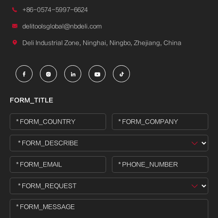

+86-0574-5997-6624

delitoolsglobal@nbdeli.com

Deli Industrial Zone, Ninghai, Ningbo, Zhejiang, China





FORM_TITLE