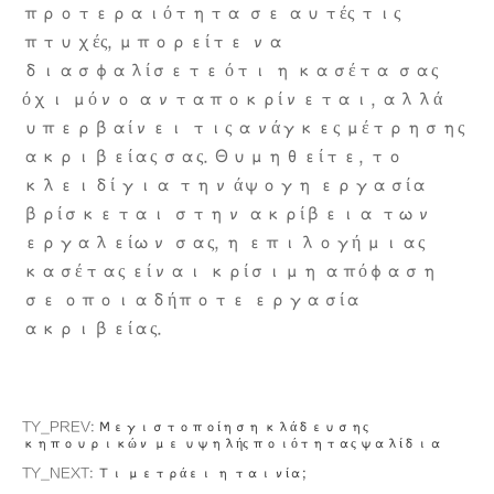
προτεραιότητα σε αυτές τις
πτυχές, μπορείτε να
διασφαλίσετε ότι η κασέτα σας
όχι μόνο ανταποκρίνεται, αλλά
υπερβαίνει τις ανάγκες μέτρησης
ακριβείας σας. Θυμηθείτε, το
κλειδί για την άψογη εργασία
βρίσκεται στην ακρίβεια των
εργαλείων σας, η επιλογή μιας
κασέτας είναι κρίσιμη απόφαση
σε οποιαδήποτε εργασία
ακριβείας.
TY_PREV:
Μεγιστοποίηση κλάδευσης
κηπουρικών με υψηλής ποιότητας ψαλίδια
TY_NEXT:
Τι μετράει η ταινία;