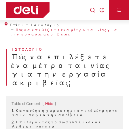



Σπίτι
Ιστολόγιο
Πώς να επιλέξετε ένα μέτρο ταινίας για
την εργασία ακριβείας;
ΙΣΤΟΛΌΓΙΟ
Πώς να επιλέξετε
ένα μέτρο ταινίας
για την εργασία
ακριβείας;
Table of Content
[
Hide
]
1. Κατανόηση χαρακτηριστικά μέτρησης
ταινιών για την ακρίβεια
2. Επιλέγοντας το σωστό Υλικό και
Ανθεκτικότητα