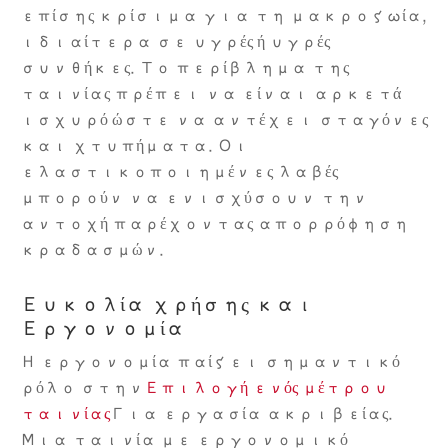
επίσης κρίσιμα για τη μακροζωία,
ιδιαίτερα σε υγρές ή υγρές
συνθήκες. Το περίβλημα της
ταινίας πρέπει να είναι αρκετά
ισχυρό ώστε να αντέχει σταγόνες
και χτυπήματα. Οι
ελαστικοποιημένες λαβές
μπορούν να ενισχύσουν την
αντοχή παρέχοντας απορρόφηση
κραδασμών.
Ευκολία χρήσης και
Εργονομία
Η εργονομία παίζει σημαντικό
ρόλο στην
Επιλογή ενός μέτρου
ταινίας
Για εργασία ακριβείας.
Μια ταινία με εργονομικό