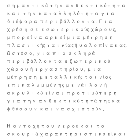
σημαντικά την ανθεκτικότητα
και την καταλληλότητα για
διάφορα περιβάλλοντα. Για
χρήση σε εσωτερικούς χώρους,
μπορεί να αρκεί μια μέτρηση
πλαστικής ταινίας ή υαλοπίνακας.
Ωστόσο, για πιο σκληρά
περιβάλλοντα εξωτερικού
χώρου ή εργαστηρίου, μια
μέτρηση μεταλλικής ταινίας
επικαλυμμένης με νάιλον ή
ακρυλικό είναι προτιμότερη
για την ανθεκτικότητά της να
φθάσουν και να σχιστούν.
Η αντοχή του νερού και τα
σκουριά χαρακτηριστικά είναι