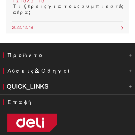
ΙΣΤΟΛΌΓΙΟ
Τι ξέρεις για τους συμπιεστές
αέρα;
2022. 12. 19

Προϊόντα

Λύσεις & Οδηγοί

QUICK_LINKS

Επαφή