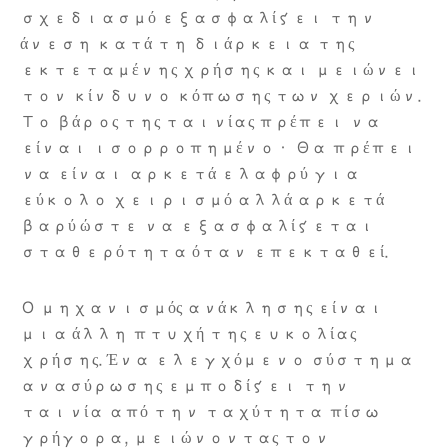
σχεδιασμό εξασφαλίζει την
άνεση κατά τη διάρκεια της
εκτεταμένης χρήσης και μειώνει
τον κίνδυνο κόπωσης των χεριών.
Το βάρος της ταινίας πρέπει να
είναι ισορροπημένο· Θα πρέπει
να είναι αρκετά ελαφρύ για
εύκολο χειρισμό αλλά αρκετά
βαρύ ώστε να εξασφαλίζεται
σταθερότητα όταν επεκταθεί.
Ο μηχανισμός ανάκλησης είναι
μια άλλη πτυχή της ευκολίας
χρήσης. Ένα ελεγχόμενο σύστημα
ανασύρωσης εμποδίζει την
ταινία από την ταχύτητα πίσω
γρήγορα, μειώνοντας τον