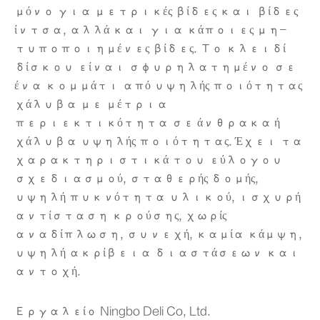
μόνο για μετρικές βίδες και βίδες
ίντσα, αλλά και για κάποιες μη-
τυποποιημένες βίδες. Το κλειδί
δίσκου είναι σφυρηλατημένο σε
ένα κομμάτι από υψηλής ποιότητας
χάλυβα με μέτρια
περιεκτικότητα σε άνθρακα ή
χάλυβα υψηλής ποιότητας. Έχει τα
χαρακτηριστικά του εύλογου
σχεδιασμού, σταθερής δομής,
υψηλή πυκνότητα υλικού, ισχυρή
αντίσταση κρούσης, χωρίς
αναδίπλωση, συνεχή, καμία κάμψη,
υψηλή ακρίβεια διαστάσεων και
αντοχή.
Εργαλείο Ningbo Deli Co, Ltd.