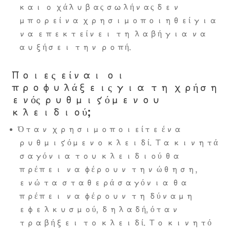
και ο χάλυβας σωλήνας δεν
μπορεί να χρησιμοποιηθεί για
να επεκτείνει τη λαβή για να
αυξήσει την ροπή.
Ποιες είναι οι
προφυλάξεις για τη χρήση
ενός ρυθμιζόμενου
κλειδιού;
Όταν χρησιμοποιείτε ένα
ρυθμιζόμενο κλειδί. Τα κινητά
σαγόνια του κλειδιού θα
πρέπει να φέρουν την ώθηση,
ενώ τα σταθερά σαγόνια θα
πρέπει να φέρουν τη δύναμη
εφελκυσμού, δηλαδή, όταν
τραβήξει το κλειδί. Το κινητό