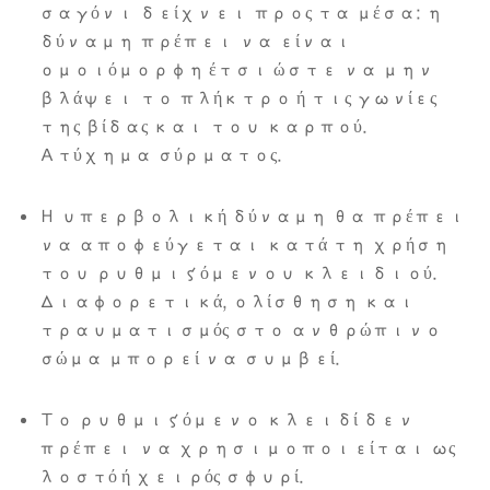
σαγόνι δείχνει προς τα μέσα: η
δύναμη πρέπει να είναι
ομοιόμορφη έτσι ώστε να μην
βλάψει το πλήκτρο ή τις γωνίες
της βίδας και του καρπού.
Ατύχημα σύρματος.
Η υπερβολική δύναμη θα πρέπει
να αποφεύγεται κατά τη χρήση
του ρυθμιζόμενου κλειδιού.
Διαφορετικά, ολίσθηση και
τραυματισμός στο ανθρώπινο
σώμα μπορεί να συμβεί.
Το ρυθμιζόμενο κλειδί δεν
πρέπει να χρησιμοποιείται ως
λοστό ή χειρός σφυρί.