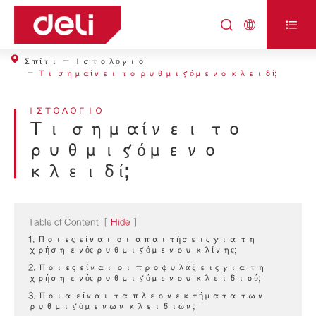



Σπίτι
Ιστολόγιο
Τι σημαίνει το ρυθμιζόμενο κλειδί;
ΙΣΤΟΛΌΓΙΟ
Τι σημαίνει το
ρυθμιζόμενο
κλειδί;
Table of Content
[
Hide
]
1. Ποιες είναι οι απαιτήσεις για τη
χρήση ενός ρυθμιζόμενου κλίνης;
2. Ποιες είναι οι προφυλάξεις για τη
χρήση ενός ρυθμιζόμενου κλειδιού;
3. Ποια είναι τα πλεονεκτήματα των
ρυθμιζόμενων κλειδιών;