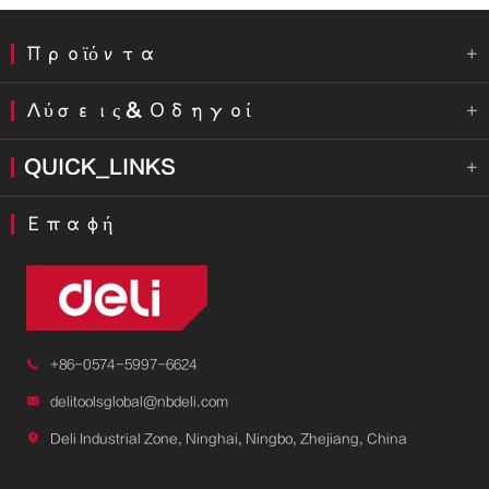
Προϊόντα

Λύσεις & Οδηγοί

QUICK_LINKS

Επαφή

+86-0574-5997-6624

delitoolsglobal@nbdeli.com

Deli Industrial Zone, Ninghai, Ningbo, Zhejiang, China