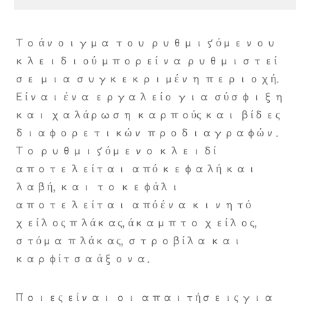
Το άνοιγμα του ρυθμιζόμενου
κλειδιού μπορεί να ρυθμιστεί
σε μια συγκεκριμένη περιοχή.
Είναι ένα εργαλείο για σύσφιξη
και χαλάρωση καρπούς και βίδες
διαφορετικών προδιαγραφών.
Το ρυθμιζόμενο κλειδί
αποτελείται από κεφαλή και
λαβή, και το κεφάλι
αποτελείται από ένα κινητό
χείλος πλάκας, άκαμπτο χείλος,
στόμα πλάκας, στροβίλα και
καρφίτσα άξονα.
Ποιες είναι οι απαιτήσεις για