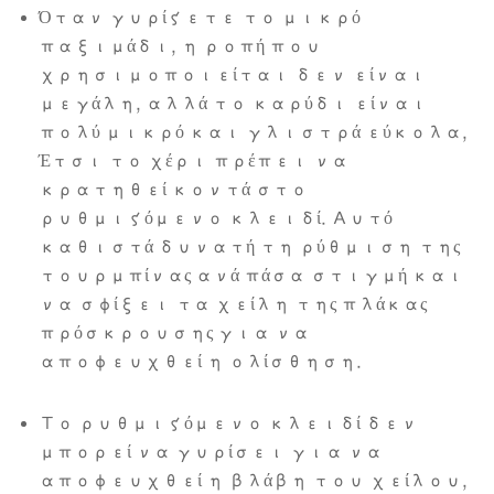
Όταν γυρίζετε το μικρό
παξιμάδι, η ροπή που
χρησιμοποιείται δεν είναι
μεγάλη, αλλά το καρύδι είναι
πολύ μικρό και γλιστρά εύκολα,
Έτσι το χέρι πρέπει να
κρατηθεί κοντά στο
ρυθμιζόμενο κλειδί. Αυτό
καθιστά δυνατή τη ρύθμιση της
τουρμπίνας ανά πάσα στιγμή και
να σφίξει τα χείλη της πλάκας
πρόσκρουσης για να
αποφευχθεί η ολίσθηση.
Το ρυθμιζόμενο κλειδί δεν
μπορεί να γυρίσει για να
αποφευχθεί η βλάβη του χείλου,