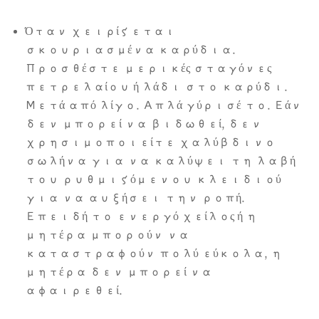
Όταν χειρίζεται
σκουριασμένα καρύδια.
Προσθέστε μερικές σταγόνες
πετρελαίου ή λάδι στο καρύδι.
Μετά από λίγο. Απλά γύρισέ το. Εάν
δεν μπορεί να βιδωθεί, δεν
χρησιμοποιείτε χαλύβδινο
σωλήνα για να καλύψει τη λαβή
του ρυθμιζόμενου κλειδιού
για να αυξήσει την ροπή.
Επειδή το ενεργό χείλος ή η
μητέρα μπορούν να
καταστραφούν πολύ εύκολα, η
μητέρα δεν μπορεί να
αφαιρεθεί.