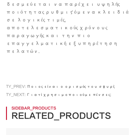
δεσμεύεται να παρέχει υψηλής
ποιότητας ρυθμιζόμενα κλειδιά
σε λογικές τιμές,
αποτελεσματικούς χρόνους
παραγωγής και την πιο
επαγγελματική εξυπηρέτηση
πελατών.
TY_PREV:
Ποιος είναι ο ορισμός του σφυρί;
TY_NEXT:
Γιατί χρησιμοποιούμε πένσες;
SIDEBAR_PRODUCTS
RELATED_PRODUCTS