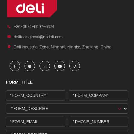

+86-0574-5997-6624

delitoolsglobal@nbdeli.com

Deli Industrial Zone, Ninghai, Ningbo, Zhejiang, China





FORM_TITLE