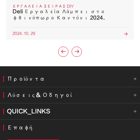
ΕΡΓΑΛΕΊΑ ΣΕΙΡΆΣ DIY
Deli Εργαλεία Λάμπει στο
φθινόπωρο Καντόνι 2024.
2024. 10. 29



Προϊόντα

Λύσεις & Οδηγοί

QUICK_LINKS

Επαφή