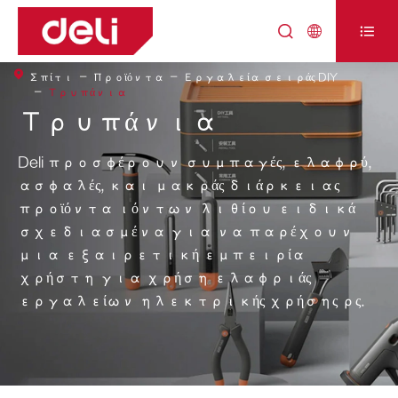



Σπίτι
Προϊόντα
Εργαλεία σειράς DIY
Τρυπάνια
Τρυπάνια
Deli προσφέρουν συμπαγές, ελαφρύ,
ασφαλές, και μακράς διάρκειας
προϊόντα ιόντων λιθίου ειδικά
σχεδιασμένα για να παρέχουν
μια εξαιρετική εμπειρία
χρήστη για χρήση ελαφριάς
εργαλείων ηλεκτρικής χρήσης ρς.