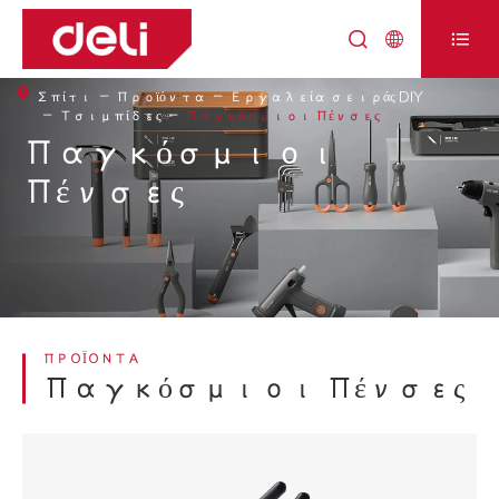



Σπίτι
Προϊόντα
Εργαλεία σειράς DIY
Τσιμπίδες
Παγκόσμιοι Πένσες
Παγκόσμιοι
Πένσες
ΠΡΟΪΌΝΤΑ
Παγκόσμιοι Πένσες