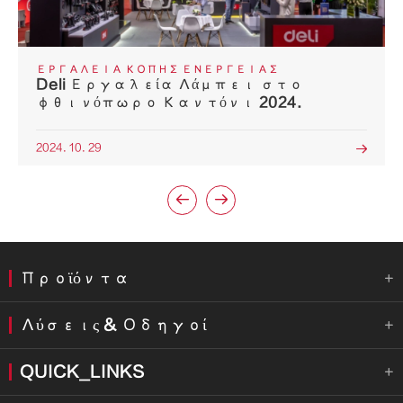
ΕΡΓΑΛΕΊΑ ΚΟΠΉΣ ΕΝΈΡΓΕΙΑΣ
Deli Εργαλεία Λάμπει στο
φθινόπωρο Καντόνι 2024.
2024. 10. 29



Προϊόντα

Λύσεις & Οδηγοί

QUICK_LINKS
