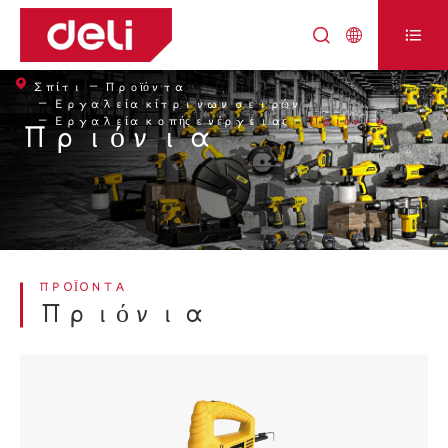



Σπίτι
Προϊόντα
Εργαλεία κίτρινων σειρών
Εργαλεία κοπής ενέργειας
Πριόνια
Πριόνια
ΠΡΟΪΌΝΤΑ
Πριόνια