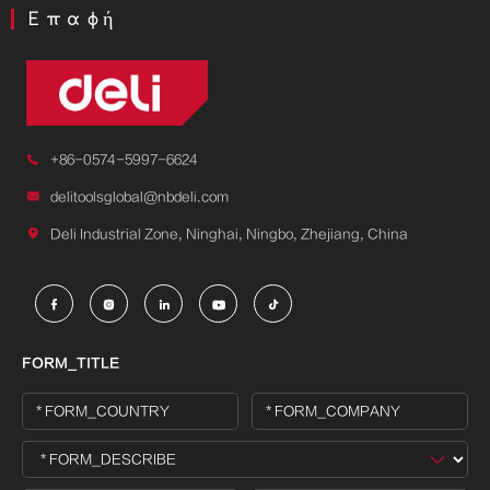
Επαφή

+86-0574-5997-6624

delitoolsglobal@nbdeli.com

Deli Industrial Zone, Ninghai, Ningbo, Zhejiang, China





FORM_TITLE