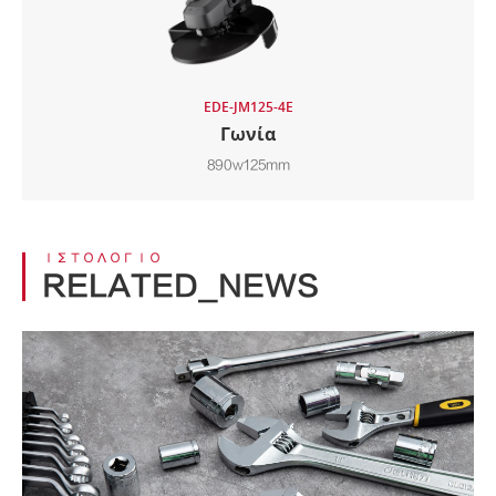
EDE-JM125-4E
Γωνία
890w125mm
ΙΣΤΟΛΌΓΙΟ
RELATED_NEWS