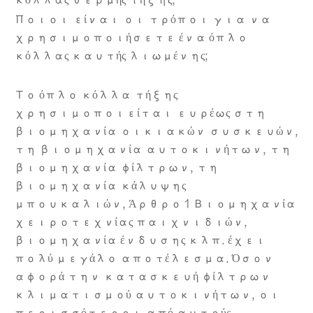
κόλλας θερμής τήξης;
Ποιοι είναι οι τρόποι για να
χρησιμοποιήσετε ένα όπλο
κόλλας καυτής λιωμένης;
Το όπλο κόλλα τήξης
χρησιμοποιείται ευρέως στη
βιομηχανία οικιακών συσκευών,
τη βιομηχανία αυτοκινήτων, τη
βιομηχανία φίλτρων, τη
βιομηχανία κάλυψης
μπουκαλιών, Άρθρο 1 Βιομηχανία
χειροτεχνίας παιχνιδιών,
βιομηχανία ένδυσης κλπ. έχει
πολύ μεγάλο αποτέλεσμα. Όσον
αφορά την κατασκευή φίλτρων
κλιματισμού αυτοκινήτων, οι