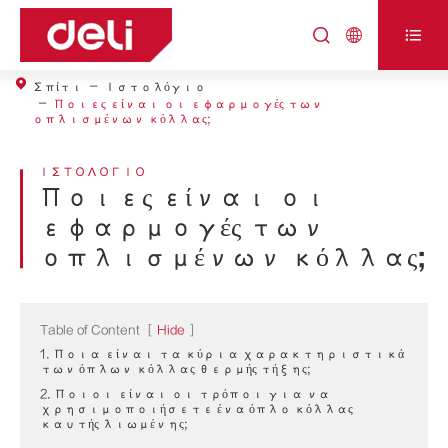



Σπίτι
Ιστολόγιο
Ποιες είναι οι εφαρμογές των
οπλισμένων κόλλας;
ΙΣΤΟΛΌΓΙΟ
Ποιες είναι οι
εφαρμογές των
οπλισμένων κόλλας;
Table of Content
[
Hide
]
1. Ποια είναι τα κύρια χαρακτηριστικά
των όπλων κόλλας θερμής τήξης;
2. Ποιοι είναι οι τρόποι για να
χρησιμοποιήσετε ένα όπλο κόλλας
καυτής λιωμένης;