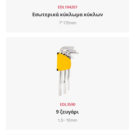
EDL104207
Εσωτερικά κύκλωμα κύκλων
7" 170mm
EDL3590
9 ζευγάρι
1,5- 10mm