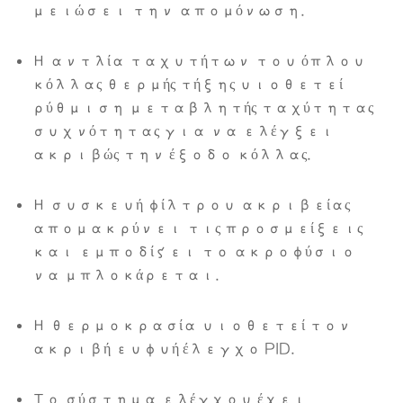
μειώσει την απομόνωση.
Η αντλία ταχυτήτων του όπλου
κόλλας θερμής τήξης υιοθετεί
ρύθμιση μεταβλητής ταχύτητας
συχνότητας για να ελέγξει
ακριβώς την έξοδο κόλλας.
Η συσκευή φίλτρου ακριβείας
απομακρύνει τις προσμείξεις
και εμποδίζει το ακροφύσιο
να μπλοκάρεται.
Η θερμοκρασία υιοθετεί τον
ακριβή ευφυή έλεγχο PID.
Το σύστημα ελέγχου έχει