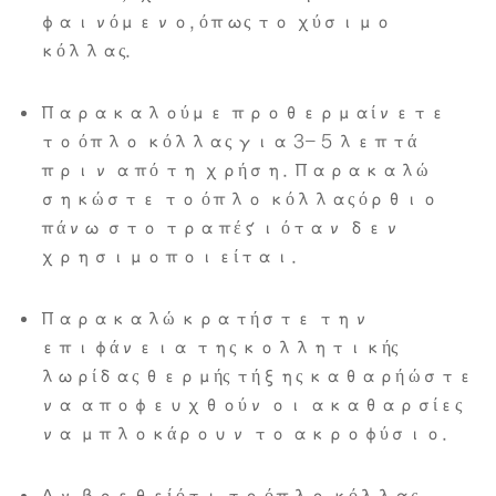
φαινόμενο, όπως το χύσιμο
κόλλας.
Παρακαλούμε προθερμαίνετε
το όπλο κόλλας για 3- 5 λεπτά
πριν από τη χρήση. Παρακαλώ
σηκώστε το όπλο κόλλας όρθιο
πάνω στο τραπέζι όταν δεν
χρησιμοποιείται.
Παρακαλώ κρατήστε την
επιφάνεια της κολλητικής
λωρίδας θερμής τήξης καθαρή ώστε
να αποφευχθούν οι ακαθαρσίες
να μπλοκάρουν το ακροφύσιο.