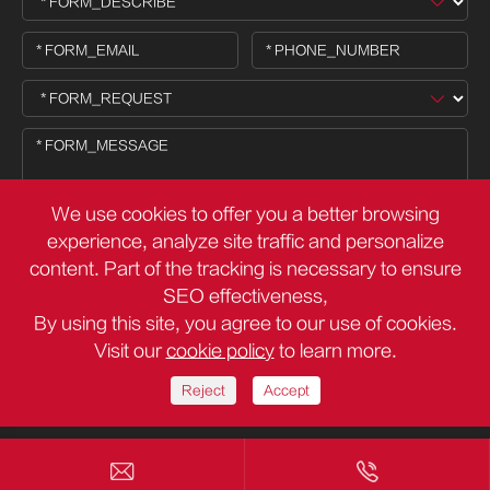
We use cookies to offer you a better browsing
experience, analyze site traffic and personalize
content. Part of the tracking is necessary to ensure

SEO effectiveness,
By using this site, you agree to our use of cookies.
Visit our
cookie policy
to learn more.
FOOTER_COPY ©
Deli Group Co.,Ltd.
TY_ALL_RESERVED
Χώρος ιστοσελίδας
Πολιτική απορρήτου
Reject
Accept

