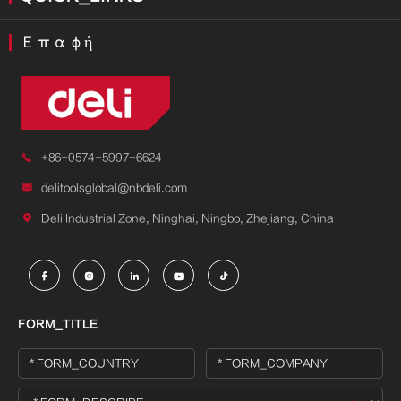
Επαφή

+86-0574-5997-6624

delitoolsglobal@nbdeli.com

Deli Industrial Zone, Ninghai, Ningbo, Zhejiang, China





FORM_TITLE