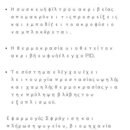
Η συσκευή φίλτρου ακριβείας
απομακρύνει τις προσμείξεις
και εμποδίζει το ακροφύσιο
να μπλοκάρεται.
Η θερμοκρασία υιοθετεί τον
ακριβή ευφυή έλεγχο PID.
Το σύστημα ελέγχου έχει
λειτουργία προστασίας υψηλής
και χαμηλής θερμοκρασίας για
την πρόληψη βλάβης του
εξοπλισμού.
Εφαρμογές: Σφράγιση και
πλήρωση ψυγείου, βιομηχανία