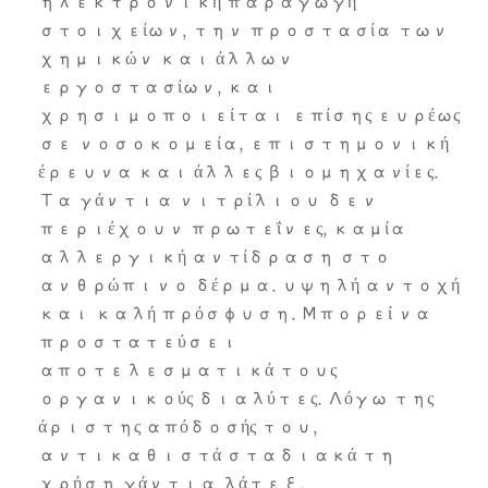
ηλεκτρονική παραγωγή
στοιχείων, την προστασία των
χημικών και άλλων
εργοστασίων, και
χρησιμοποιείται επίσης ευρέως
σε νοσοκομεία, επιστημονική
έρευνα και άλλες βιομηχανίες.
Τα γάντια νιτρίλιου δεν
περιέχουν πρωτεΐνες, καμία
αλλεργική αντίδραση στο
ανθρώπινο δέρμα. υψηλή αντοχή
και καλή πρόσφυση. Μπορεί να
προστατεύσει
αποτελεσματικά τους
οργανικούς διαλύτες. Λόγω της
άριστης απόδοσής του,
αντικαθιστά σταδιακά τη
χρήση γάντια λάτεξ.