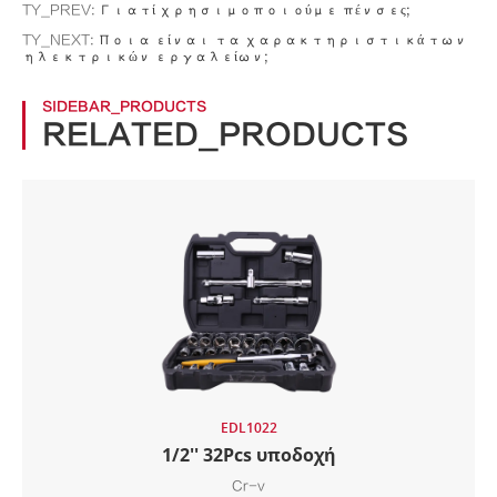
TY_PREV:
Γιατί χρησιμοποιούμε πένσες;
TY_NEXT:
Ποια είναι τα χαρακτηριστικά των
ηλεκτρικών εργαλείων;
SIDEBAR_PRODUCTS
RELATED_PRODUCTS
EDL1022
1/2'' 32Pcs υποδοχή
Cr-v