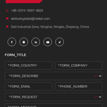

+86-0574-5997-6624

delitoolsglobal@nbdeli.com

Deli Industrial Zone, Ninghai, Ningbo, Zhejiang, China





FORM_TITLE