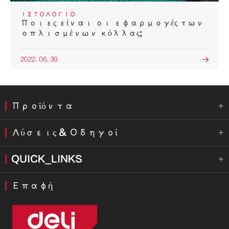
ΙΣΤΟΛΌΓΙΟ
Ποιες είναι οι εφαρμογές των
οπλισμένων κόλλας;
2022. 06. 30

Προϊόντα

Λύσεις & Οδηγοί

QUICK_LINKS

Επαφή