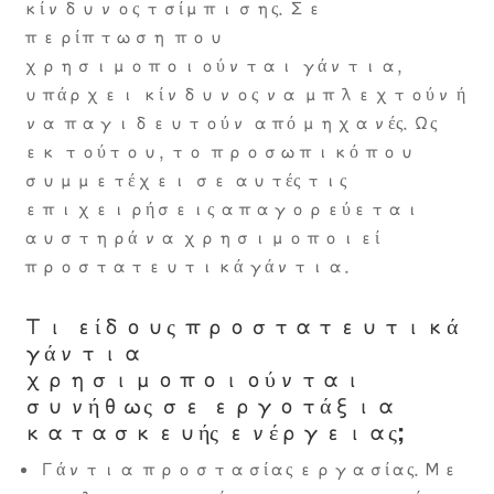
κίνδυνος τσίμπισης. Σε
περίπτωση που
χρησιμοποιούνται γάντια,
υπάρχει κίνδυνος να μπλεχτούν ή
να παγιδευτούν από μηχανές. Ως
εκ τούτου, το προσωπικό που
συμμετέχει σε αυτές τις
επιχειρήσεις απαγορεύεται
αυστηρά να χρησιμοποιεί
προστατευτικά γάντια.
Τι είδους προστατευτικά
γάντια
χρησιμοποιούνται
συνήθως σε εργοτάξια
κατασκευής ενέργειας;
Γάντια προστασίας εργασίας. Με