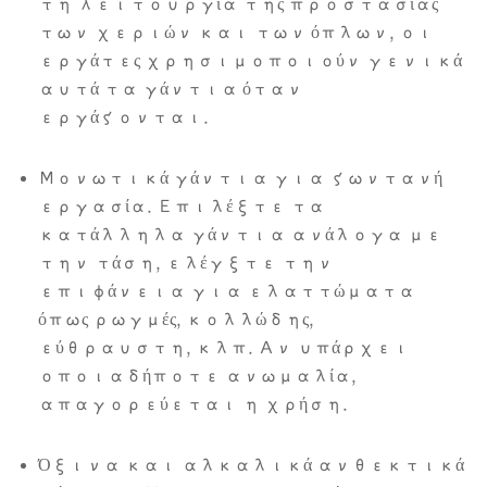
τη λειτουργία της προστασίας
των χεριών και των όπλων, οι
εργάτες χρησιμοποιούν γενικά
αυτά τα γάντια όταν
εργάζονται.
Μονωτικά γάντια για ζωντανή
εργασία. Επιλέξτε τα
κατάλληλα γάντια ανάλογα με
την τάση, ελέγξτε την
επιφάνεια για ελαττώματα
όπως ρωγμές, κολλώδης,
εύθραυστη, κλπ. Αν υπάρχει
οποιαδήποτε ανωμαλία,
απαγορεύεται η χρήση.
Όξινα και αλκαλικά ανθεκτικά