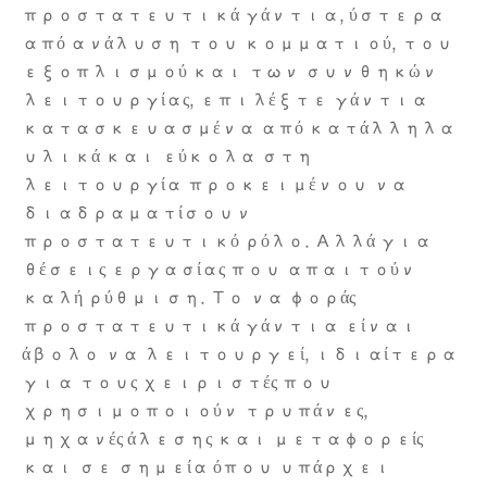
προστατευτικά γάντια, ύστερα
από ανάλυση του κομματιού, του
εξοπλισμού και των συνθηκών
λειτουργίας, επιλέξτε γάντια
κατασκευασμένα από κατάλληλα
υλικά και εύκολα στη
λειτουργία προκειμένου να
διαδραματίσουν
προστατευτικό ρόλο. Αλλά για
θέσεις εργασίας που απαιτούν
καλή ρύθμιση. Το να φοράς
προστατευτικά γάντια είναι
άβολο να λειτουργεί, ιδιαίτερα
για τους χειριστές που
χρησιμοποιούν τρυπάνες,
μηχανές άλεσης και μεταφορείς
και σε σημεία όπου υπάρχει