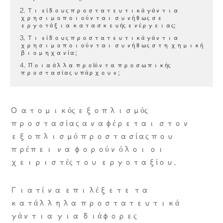
2. Τι είδους προστατευτικά γάντια
χρησιμοποιούνται συνήθως σε
εργοτάξια κατασκευής ενέργειας;
3. Τι είδους προστατευτικά γάντια
χρησιμοποιούνται συνήθως στη χημική
βιομηχανία;
4. Ποια άλλα προϊόντα προσωπικής
προστασίας υπάρχουν;
Ο ατομικός εξοπλισμός
προστασίας αναφέρεται στον
εξοπλισμό προστασίας που
πρέπει να φορούν όλοι οι
χειριστές του εργοταξίου.
Γιατί να επιλέξετε τα
κατάλληλα προστατευτικά
γάντια για διάφορες