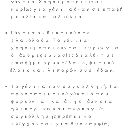
γάντια. Χρησιμοποιείται
κυρίως για γάντια όταν σε επαφή
με οξέα και αλκάλια.
Γάντια ανθεκτικά στο
ελαιόλαδο. Τα γάντια
χρησιμοποιούνται κυρίως για
διάφορες εργασίες διαλύτη σε
επαφή με ορυκτέλαιο, φυτικό
έλαιο και λιπαρών συστάδων.
Τα γάντια του συγκολλητή. Τα
προστατευτικά γάντια που
φορούνται κατά τη διάρκεια
ηλεκτρικής και πυρκαγιάς
συγκόλλησης πρέπει να
ελέγχονται για δυσκαμψία,