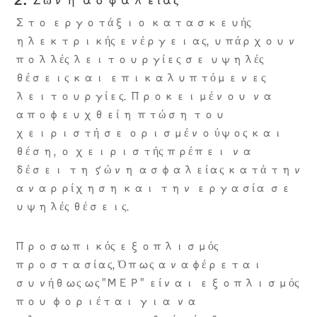
2. Ζώνη ασφαλείας
Στο εργοτάξιο κατασκευής
ηλεκτρικής ενέργειας, υπάρχουν
πολλές λειτουργίες σε υψηλές
θέσεις και επικαλυπτόμενες
λειτουργίες. Προκειμένου να
αποφευχθεί η πτώση του
χειριστή σε ορισμένο ύψος και
θέση, ο χειριστής πρέπει να
δέσει τη ζώνη ασφαλείας κατά την
αναρρίχηση και την εργασία σε
υψηλές θέσεις.
Προσωπικός εξοπλισμός
προστασίας, Όπως αναφέρεται
συνήθως ως "ΜΕΡ" είναι εξοπλισμός
που φοριέται για να