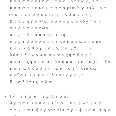
κατασκευή αυτοκινήτων, την
κατασκευή μπαταρίας? γυάλινη
ίνα ενισχυμένη πλαστική
βιομηχανία, συναρμολόγηση
αεροσκαφών·
αεροδιαστημική·
περιβαλλοντικό καθαρισμό
και καθαρισμό. Τα γάντια
λάτεξ έχουν αντοχή φθοράς,
αντοχή στο τρύπημα, αντοχή οξύ
και αλκαλική αντοχή, λίπος,
καύσιμο και διάφορους
διαλύτες, κλπ.
Γάντια νιτρίλιου.
Χρησιμοποιείται κυρίως για
την επεξεργασία τροφίμων, την