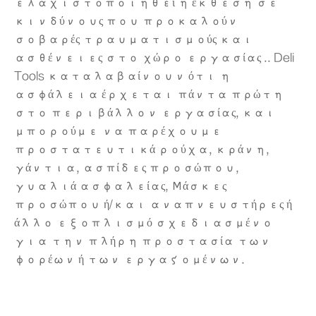
ελαχιστοποιηθεί η έκθεση σε
κινδύνους που προκαλούν
σοβαρές τραυματισμούς και
ασθένειες στο χώρο εργασίας .. Deli
Tools καταλαβαίνουν ότι η
ασφάλεια έρχεται πάντα πρώτη
στο περιβάλλον εργασίας, και
μπορούμε να παρέχουμε
προστατευτικά ρούχα, κράνη,
γάντια, ασπίδες προσώπου,
γυαλιά ασφαλείας, Μάσκες
προσώπου ή/και αναπνευστήρες ή
άλλο εξοπλισμό σχεδιασμένο
για την πλήρη προστασία των
φορέων ή των εργαζομένων.