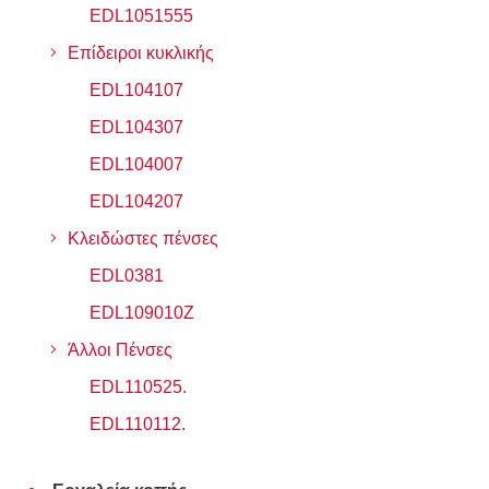
EDL1051555
Επίδειροι κυκλικής
EDL104107
EDL104307
EDL104007
EDL104207
Κλειδώστες πένσες
EDL0381
EDL109010Z
Άλλοι Πένσες
EDL110525.
EDL110112.