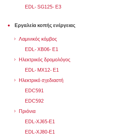
EDL- SG125- E3
Εργαλεία κοπής ενέργειας
Λαμινικός κόμβος
EDL- XB06- Ε1
Ηλεκτρικός δρομολόγος
EDL- MX12- Ε1
Ηλεκτρικό σχεδιαστή
EDC591
EDC592
Πριόνια
EDL-XJ65-Ε1
EDL-XJ80-E1