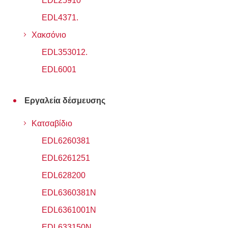
EDL25910
EDL4371.
Χακσόνιο
EDL353012.
EDL6001
Εργαλεία δέσμευσης
Κατσαβίδιο
EDL6260381
EDL6261251
EDL628200
EDL6360381N
EDL6361001N
EDL633150N