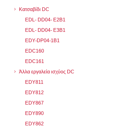
Κατσαβίδι DC
EDL- DD04- E2B1
EDL- DD04- E3B1
EDY-DP04-1B1
EDC160
EDC161
Άλλα εργαλεία ισχύος DC
EDY811
EDY812
EDY867
EDY890
EDY862