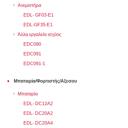
Ανεμιστήρα
EDL- GF03-Ε1
EDL-GF35-E1
Άλλα εργαλεία ισχύος
EDC090
EDC091
EDC091-1
Μπαταρία/Φορτιστής/Αξεσου
Μπαταρία
EDL- DC12A2
EDL- DC20A2
EDL- DC20A4