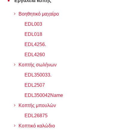
Εργαλεία κοπής
Βοηθητικό μαχαίρο
EDL003
EDL018
EDL4256.
EDL4260
Κοπτής σωλήνων
EDL350033.
EDL2507
EDL350042Name
Κοπτής μπουλών
EDL26875
Κοπτικό καλώδιο