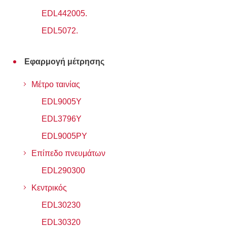
EDL442005.
EDL5072.
Εφαρμογή μέτρησης
Μέτρο ταινίας
EDL9005Y
EDL3796Y
EDL9005PY
Επίπεδο πνευμάτων
EDL290300
Κεντρικός
EDL30230
EDL30320