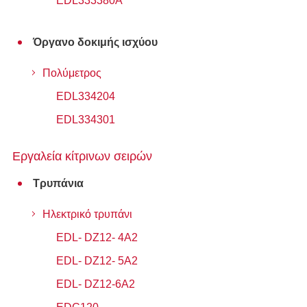
ΕDL333380Α
Όργανο δοκιμής ισχύου
Πολύμετρος
EDL334204
EDL334301
Εργαλεία κίτρινων σειρών
Τρυπάνια
Ηλεκτρικό τρυπάνι
EDL- DZ12- 4A2
EDL- DZ12- 5A2
EDL- DZ12-6A2